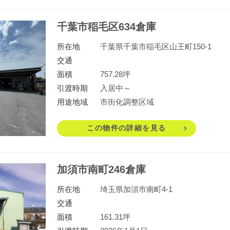
千葉市稲毛区634倉庫
所在地
千葉県千葉市稲毛区山王町150-1
交通
面積
757.28坪
引渡時期
入居中～
用途地域
市街化調整区域
この物件の詳細を見る
加須市南町246倉庫
所在地
埼玉県加須市南町4-1
交通
面積
161.31坪