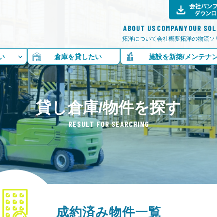
ABOUT US
COMPANY
OUR SO
拓洋について
会社概要
拓洋の物流ソ
い
倉庫を貸したい
施設を新築/メンテナ
貸し倉庫/物件を探す
RESULT FOR SEARCHING
成約済み物件一覧