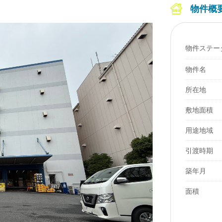
物件概
物件ステー
物件名
所在地
敷地面積
用途地域
引渡時期
築年月
面積