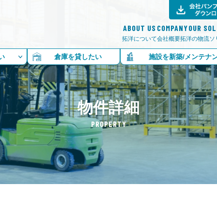
ABOUT US
COMPANY
OUR SO
拓洋について
会社概要
拓洋の物流ソ
い
倉庫を貸したい
施設を新築/メンテナ
物件詳細
PROPERTY