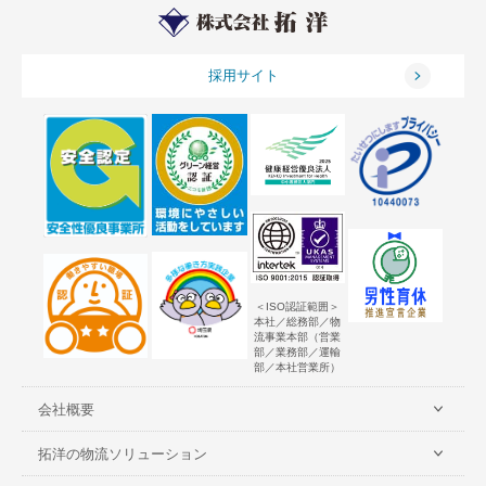
採用サイト
＜ISO認証範囲＞
本社／総務部／物
流事業本部（営業
部／業務部／運輸
部／本社営業所）
会社概要
拓洋の物流ソリューション