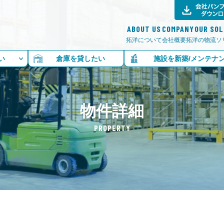
ABOUT US
COMPANY
OUR SO
拓洋について
会社概要
拓洋の物流ソ
い
倉庫を貸したい
施設を新築/メンテナ
物件詳細
PROPERTY