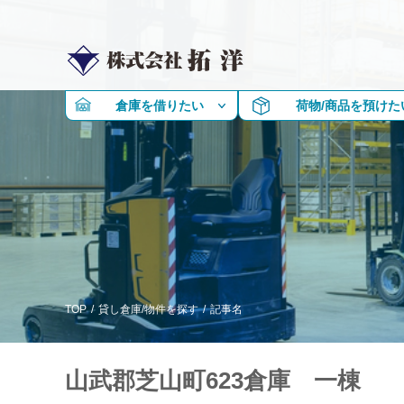
倉庫を借りたい
荷物/商品を預けた
TOP
/
貸し倉庫/物件を探す
/
記事名
山武郡芝山町623倉庫 一棟