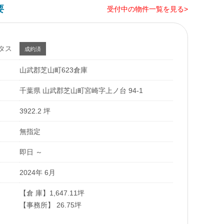
要
受付中の物件一覧を見る>
タス
成約済
山武郡芝山町623倉庫
千葉県 山武郡芝山町宮崎字上ノ台 94-1
3922.2 坪
無指定
即日 ～
2024年 6月
【倉 庫】1,647.11坪
【事務所】 26.75坪