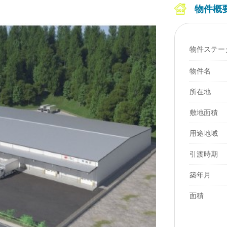
物件概
物件ステー
物件名
所在地
敷地面積
用途地域
引渡時期
築年月
面積