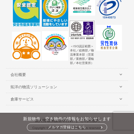
＜ISO認証範囲＞
本社／総務部／物
流事業本部（営業
部／業務部／運輸
部／本社営業所）
会社概要
拓洋の物流ソリューション
倉庫サービス
新規物件、空き物件の情報をお知らせします
個人情報保護基本方針
ご利用規約
メルマガ登録はこちら
Copyright ©TAKUYOU Co., LTD All rights reserved.