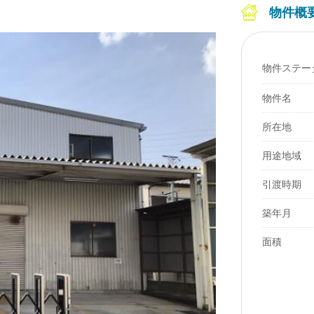
物件概
物件ステー
物件名
所在地
用途地域
引渡時期
築年月
面積