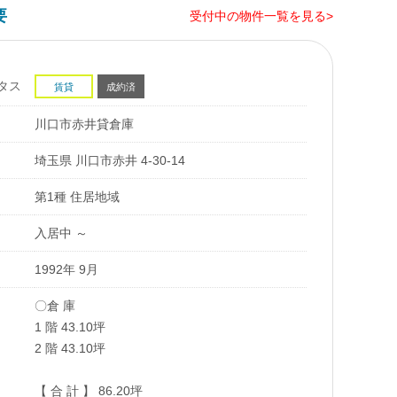
要
受付中の物件一覧を見る>
タス
賃貸
成約済
川口市赤井貸倉庫
埼玉県 川口市赤井 4-30-14
第1種 住居地域
入居中 ～
1992年 9月
〇倉 庫
1 階 43.10坪
2 階 43.10坪
【 合 計 】 86.20坪