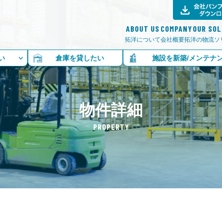
ABOUT US
COMPANY
OUR SO
拓洋について
会社概要
拓洋の物流ソ
い
倉庫を貸したい
施設を新築/メンテナ
物件詳細
PROPERTY