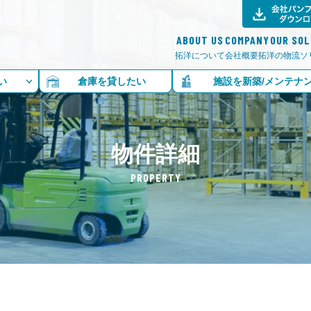
ABOUT US
COMPANY
OUR SO
拓洋について
会社概要
拓洋の物流ソ
い
倉庫を貸したい
施設を新築/メンテナ
物件詳細
PROPERTY