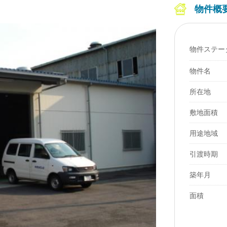
物件概
物件ステー
物件名
所在地
敷地面積
用途地域
引渡時期
築年月
面積