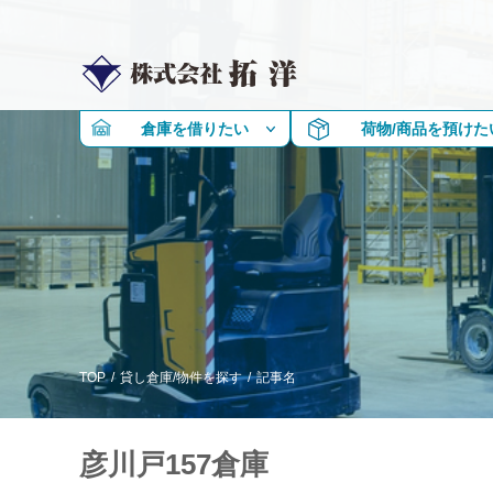
倉庫を借りたい
荷物/商品を預けた
TOP
/
貸し倉庫/物件を探す
/
記事名
彦川戸157倉庫