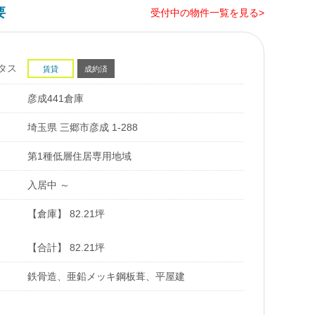
要
受付中の物件一覧を見る>
タス
賃貸
成約済
彦成441倉庫
埼玉県 三郷市彦成 1-288
第1種低層住居専用地域
入居中 ～
【倉庫】 82.21坪
【合計】 82.21坪
鉄骨造、亜鉛メッキ鋼板葺、平屋建