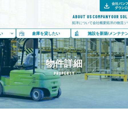
ABOUT US
COMPANY
OUR SO
拓洋について
会社概要
拓洋の物流ソ
い
倉庫を貸したい
施設を新築/メンテナ
物件詳細
PROPERTY