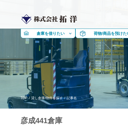
倉庫を借りたい
荷物/商品を預けた
TOP
/
貸し倉庫/物件を探す
/
記事名
彦成441倉庫