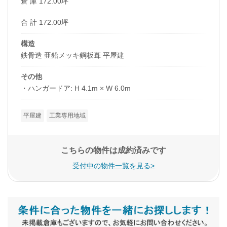
倉 庫 172.00坪
合 計 172.00坪
構造
鉄骨造 亜鉛メッキ鋼板葺 平屋建
その他
・ハンガードア: H 4.1m × W 6.0m
平屋建
工業専用地域
こちらの物件は成約済みです
受付中の物件一覧を見る>