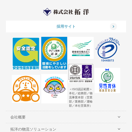
採用サイト
＜ISO認証範囲＞
本社／総務部／物
流事業本部（営業
部／業務部／運輸
部／本社営業所）
会社概要
拓洋の物流ソリューション