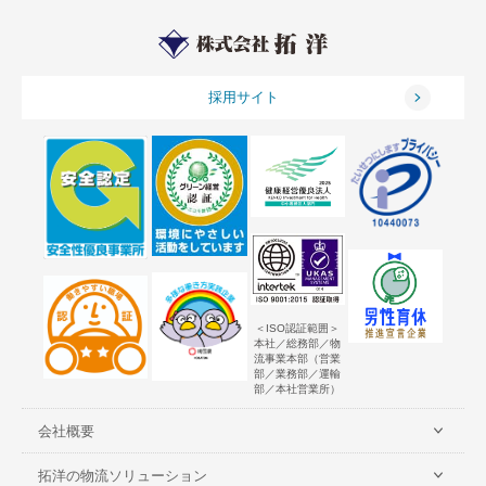
採用サイト
＜ISO認証範囲＞
本社／総務部／物
流事業本部（営業
部／業務部／運輸
部／本社営業所）
会社概要
拓洋の物流ソリューション