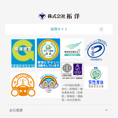
採用サイト
＜ISO認証範囲＞
本社／総務部／物
流事業本部（営業
部／業務部／運輸
部／本社営業所）
会社概要