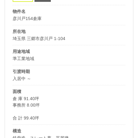
物件名
彦川戸154倉庫
所在地
埼玉県 三郷市彦川戸 1-104
用途地域
準工業地域
引渡時期
入居中 ～
面積
倉 庫 91.40坪
事務所 8.00坪
合 計 99.40坪
構造
鉄骨造、スレート葺、平屋建