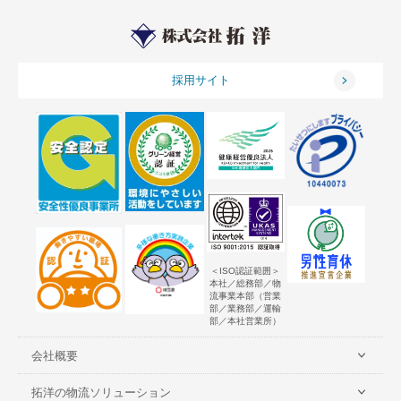
採用サイト
＜ISO認証範囲＞
本社／総務部／物
流事業本部（営業
部／業務部／運輸
部／本社営業所）
会社概要
拓洋の物流ソリューション