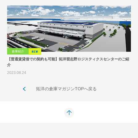
倉庫紹介
NEW
【普通賃貸借での契約も可能】拓洋習志野ロジスティクスセンターのご紹
介
2023.08.24
拓洋の倉庫マガジンTOPへ戻る