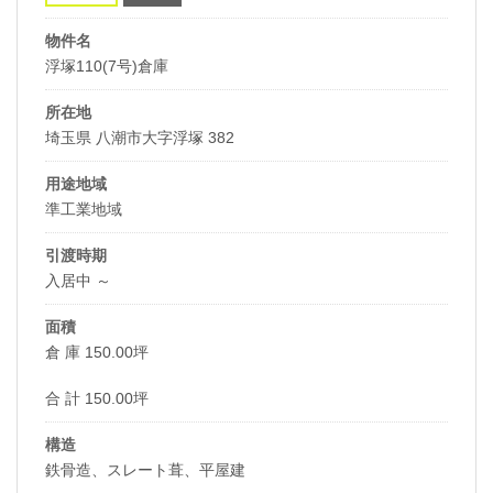
物件名
浮塚110(7号)倉庫
所在地
埼玉県 八潮市大字浮塚 382
用途地域
準工業地域
引渡時期
入居中 ～
面積
倉 庫 150.00坪
合 計 150.00坪
構造
鉄骨造、スレート葺、平屋建