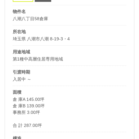
物件名
八潮八丁目58倉庫
所在地
埼玉県 八潮市八潮 8-19-3・4
用途地域
第1種中高層住居専用地域
引渡時期
入居中 ～
面積
倉 庫A 145.00坪
倉 庫B 139.00坪
事務所 3.00坪
合 計 287.00坪
構造