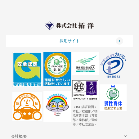
採用サイト
＜ISO認証範囲＞
本社／総務部／物
流事業本部（営業
部／業務部／運輸
部／本社営業所）
会社概要