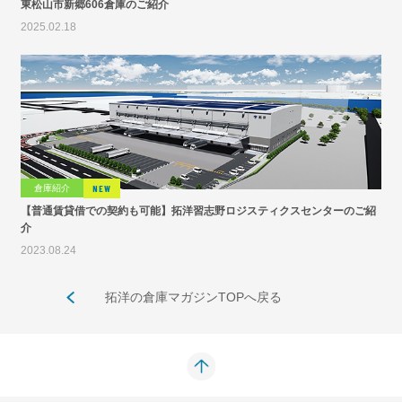
東松山市新郷606倉庫のご紹介
2025.02.18
倉庫紹介
NEW
【普通賃貸借での契約も可能】拓洋習志野ロジスティクスセンターのご紹
介
2023.08.24
拓洋の倉庫マガジンTOPへ戻る