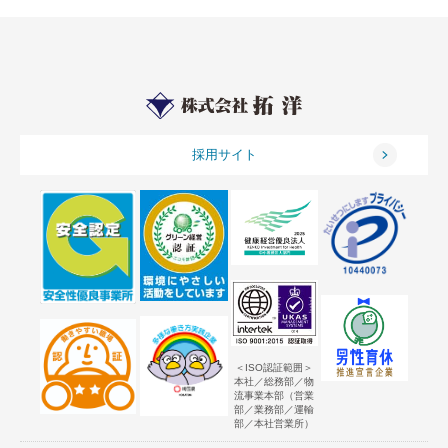
採用サイト
＜ISO認証範囲＞
本社／総務部／物
流事業本部（営業
部／業務部／運輸
部／本社営業所）