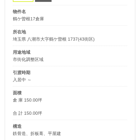
物件名
鶴ケ曽根17倉庫
所在地
埼玉県 八潮市大字鶴ケ曽根 1737(43街区)
用途地域
市街化調整区域
引渡時期
入居中 ～
面積
倉 庫 150.00坪
合 計 150.00坪
構造
鉄骨造、折板葺、平屋建