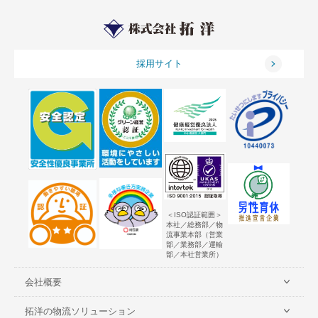
採用サイト
＜ISO認証範囲＞
本社／総務部／物
流事業本部（営業
部／業務部／運輸
部／本社営業所）
会社概要
拓洋の物流ソリューション