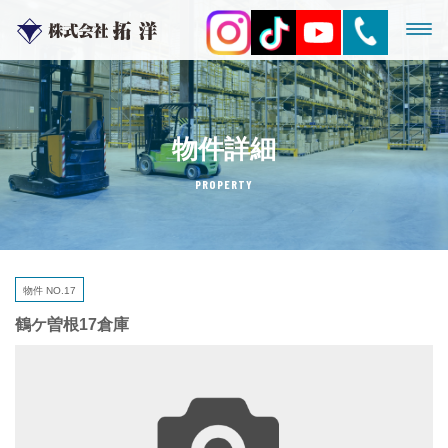
物件詳細
PROPERTY
物件 NO.17
鶴ケ曽根17倉庫