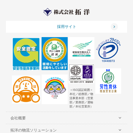
採用サイト
＜ISO認証範囲＞
本社／総務部／物
流事業本部（営業
部／業務部／運輸
部／本社営業所）
会社概要
拓洋の物流ソリューション