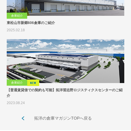
倉庫紹介
東松山市新郷606倉庫のご紹介
2025.02.18
倉庫紹介
NEW
【普通賃貸借での契約も可能】拓洋習志野ロジスティクスセンターのご紹
介
2023.08.24
拓洋の倉庫マガジンTOPへ戻る