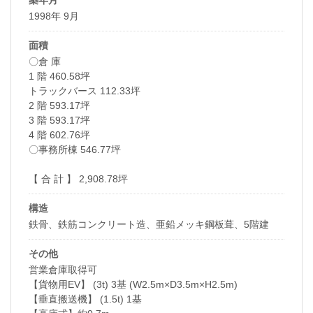
1998年 9月
面積
〇倉 庫
1 階 460.58坪
トラックバース 112.33坪
2 階 593.17坪
3 階 593.17坪
4 階 602.76坪
〇事務所棟 546.77坪
【 合 計 】 2,908.78坪
構造
鉄骨、鉄筋コンクリート造、亜鉛メッキ鋼板葺、5階建
その他
営業倉庫取得可
【貨物用EV】 (3t) 3基 (W2.5m×D3.5m×H2.5m)
【垂直搬送機】 (1.5t) 1基