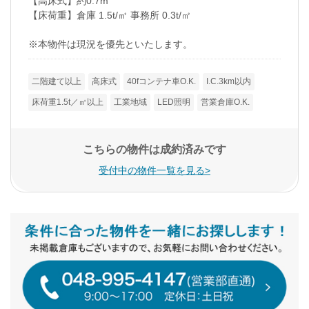
【高床式】約0.7m
【床荷重】倉庫 1.5t/㎡ 事務所 0.3t/㎡
※本物件は現況を優先といたします。
二階建て以上
高床式
40fコンテナ車O.K.
I.C.3km以内
床荷重1.5t／㎡以上
工業地域
LED照明
営業倉庫O.K.
こちらの物件は成約済みです
受付中の物件一覧を見る>