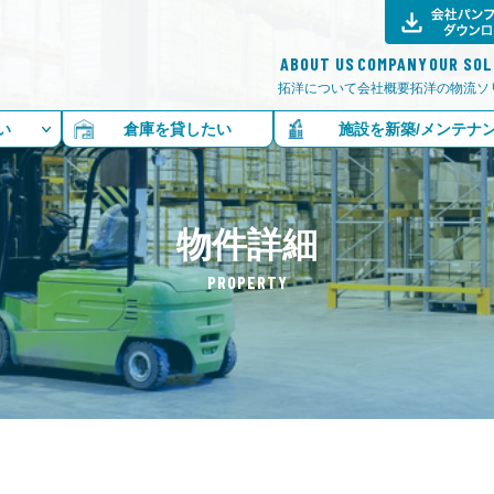
ABOUT US
COMPANY
OUR SO
拓洋について
会社概要
拓洋の物流ソ
い
倉庫を貸したい
施設を新築/メンテナ
物件詳細
PROPERTY