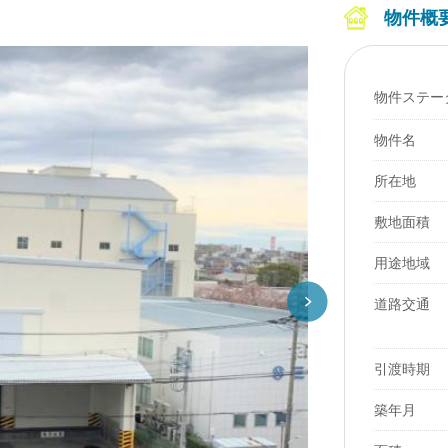
物件概
物件ステー
物件名
所在地
敷地面積
用途地域
道路交通
引渡時期
築年月