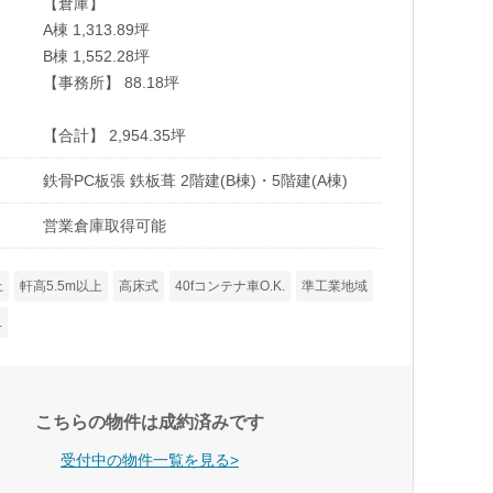
【倉庫】
A棟 1,313.89坪
B棟 1,552.28坪
【事務所】 88.18坪
【合計】 2,954.35坪
鉄骨PC板張 鉄板葺 2階建(B棟)・5階建(A棟)
営業倉庫取得可能
上
軒高5.5m以上
高床式
40fコンテナ車O.K.
準工業地域
.
こちらの物件は成約済みです
受付中の物件一覧を見る>