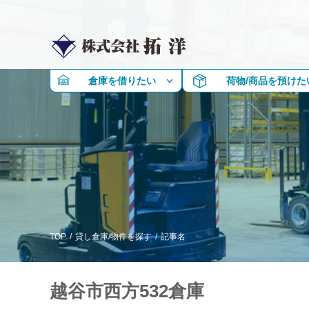
倉庫を借りたい
荷物/商品を預けた
TOP
/
貸し倉庫/物件を探す
/
記事名
越谷市西方532倉庫