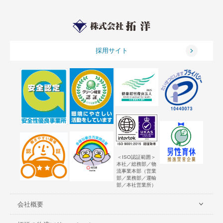
採用サイト
＜ISO認証範囲＞
本社／総務部／物
流事業本部（営業
部／業務部／運輸
部／本社営業所）
会社概要