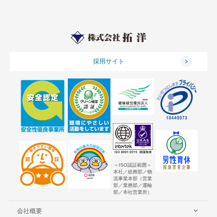
採用サイト
＜ISO認証範囲＞
本社／総務部／物
流事業本部（営業
部／業務部／運輸
部／本社営業所）
会社概要